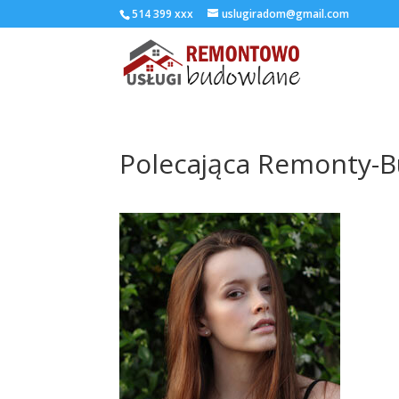
514 399 xxx
uslugiradom@gmail.com
Polecająca Remonty-