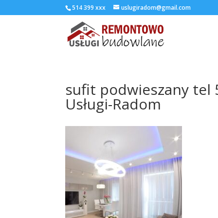
514 399 xxx
uslugiradom@gmail.com
sufit podwieszany te
Usługi-Radom